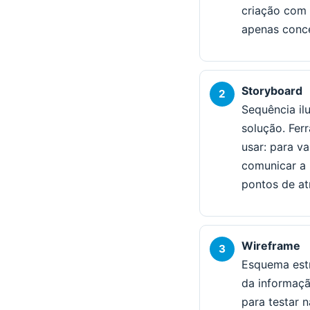
criação com 
apenas conce
Storyboard
Sequência il
solução. Fer
usar: para v
comunicar a 
pontos de atr
Wireframe
Esquema estr
da informaçã
para testar 