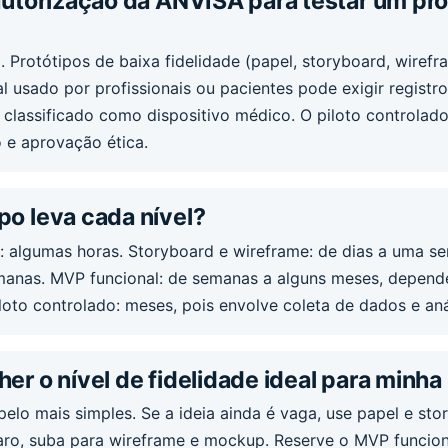
autorização da ANVISA para testar um pr
 Protótipos de baixa fidelidade (papel, storyboard, wiref
 usado por profissionais ou pacientes pode exigir registro
 classificado como dispositivo médico. O piloto controla
 e aprovação ética.
o leva cada nível?
 algumas horas. Storyboard e wireframe: de dias a uma 
semanas. MVP funcional: de semanas a alguns meses, depen
oto controlado: meses, pois envolve coleta de dados e aná
r o nível de fidelidade ideal para minha 
lo mais simples. Se a ideia ainda é vaga, use papel e st
laro, suba para wireframe e mockup. Reserve o MVP funcion