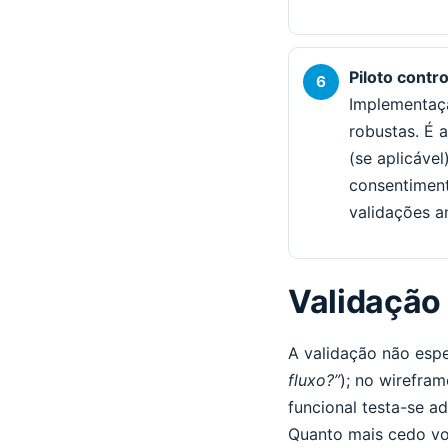
Piloto contr
Implementaçã
robustas. É 
(se aplicáve
consentiment
validações an
Validação
A validação não espe
fluxo?”
); no wirefra
funcional testa-se ad
Quanto mais cedo voc