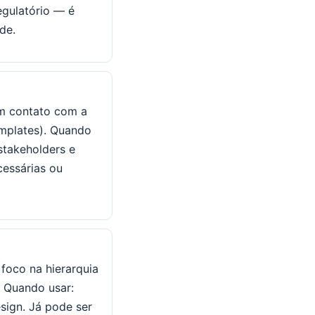
egulatório — é
de.
em contato com a
emplates). Quando
stakeholders e
cessárias ou
 foco na hierarquia
. Quando usar:
esign. Já pode ser