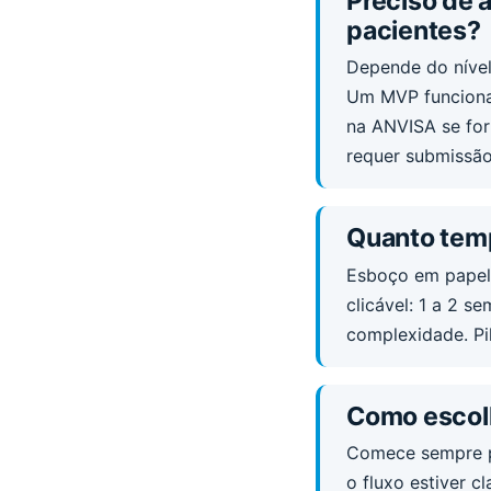
Preciso de 
pacientes?
Depende do nível.
Um MVP funcional
na ANVISA se for
requer submissão
Quanto temp
Esboço em papel:
clicável: 1 a 2 
complexidade. Pil
Como escolhe
Comece sempre pe
o fluxo estiver c