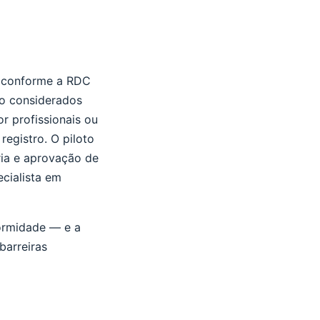
A conforme a RDC
ão considerados
r profissionais ou
egistro. O piloto
ria e aprovação de
ecialista em
formidade — e a
barreiras