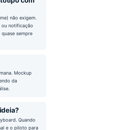
otótipo com
rame) não exigem.
 ou notificação
do quase sempre
semana. Mockup
dendo da
lise.
ideia?
oryboard. Quando
al e o piloto para