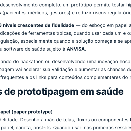
 desenvolvimento completo, um protótipo permite testar hi
 (pacientes, médicos, gestores) e reduzir riscos regulatór
6 níveis crescentes de fidelidade
— do esboço em papel at
dicações de ferramentas típicas, quando usar cada um e o
egulação, especialmente quando a solução começa a se ap
u software de saúde sujeito à
ANVISA
.
ipando do hackathon ou desenvolvendo uma inovação hospit
ipagem vai acelerar sua validação e aumentar as chances de
 frequentes e os links para conteúdos complementares do 
is de prototipagem em saúde
apel (paper prototype)
idelidade. Desenho à mão de telas, fluxos ou componentes f
 papel, caneta, post-its. Quando usar: nas primeiras sessõ