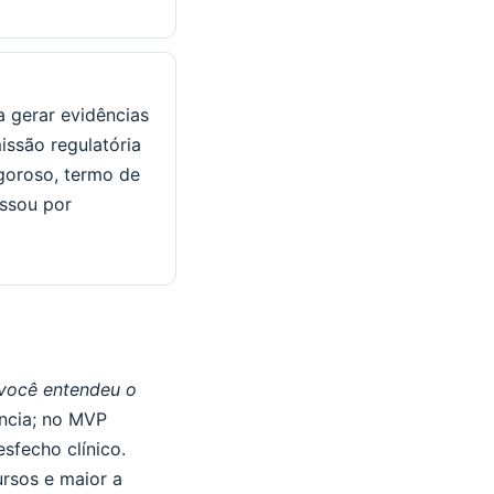
a gerar evidências
issão regulatória
igoroso, termo de
assou por
você entendeu o
ência; no MVP
esfecho clínico.
ursos e maior a