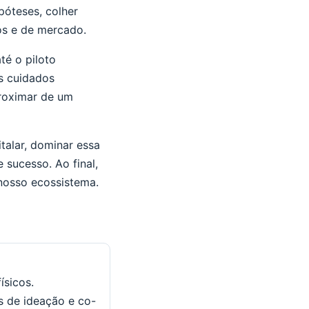
póteses, colher
ios e de mercado.
é o piloto
s cuidados
roximar de um
alar, dominar essa
 sucesso. Ao final,
nosso ecossistema.
ísicos.
es de ideação e co-