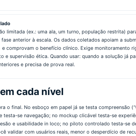
olado
o limitada (ex.: uma ala, um turno, população restrita) par
a fase anterior à escala. Os dados coletados apoiam a subm
l) e comprovam o benefício clínico. Exige monitoramento r
o e supervisão ética. Quando usar: quando a solução já p
teriores e precisa de prova real.
 em cada nível
ra o final. No esboço em papel já se testa compreensão (
“
me testa-se navegação; no mockup clicável testa-se experi
esão e usabilidade in loco; no piloto controlado testa-se d
ê validar com usuários reais, menor o desperdício de rec