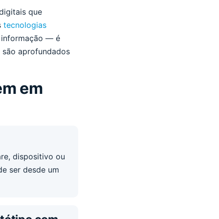
digitais que
s
tecnologias
 informação — é
s são aprofundados
gem em
re, dispositivo ou
ode ser desde um